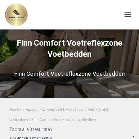
TOGGL
Finn Comfort Voetreflexzone
Voetbedden
Finn Comfort Voetreflexzone Voetbedden
Home
/
Inlegzolen
/
Schoenenmerk Voetbedden
/
Finn Comfort
Voetbedden
/ Finn Comfort Voetreflexzone Voetbedden
Toont alle 8 resultaten