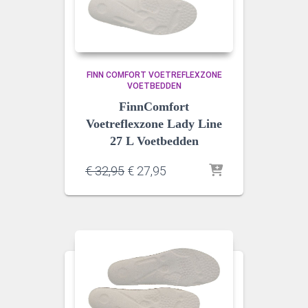
FINN COMFORT VOETREFLEXZONE
VOETBEDDEN
FinnComfort
Voetreflexzone Lady Line
27 L Voetbedden
Oorspronkelijke
Huidige
€
32,95
€
27,95
prijs
prijs
was:
is:
€ 32,95.
€ 27,95.