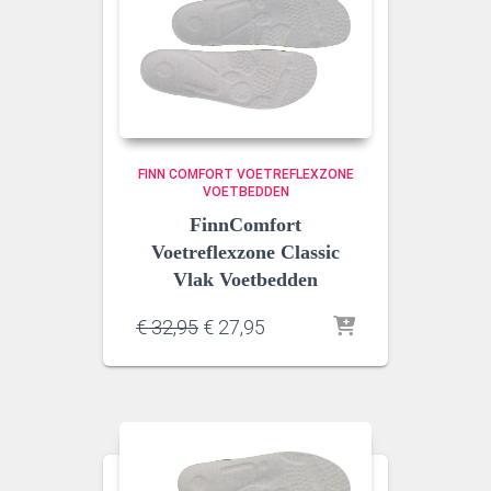
FINN COMFORT VOETREFLEXZONE
VOETBEDDEN
FinnComfort
Voetreflexzone Classic
Vlak Voetbedden
Oorspronkelijke
Huidige
€
32,95
€
27,95
prijs
prijs
was:
is:
€ 32,95.
€ 27,95.