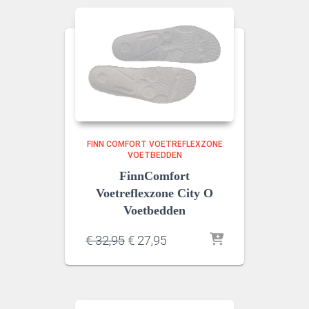
FINN COMFORT VOETREFLEXZONE
VOETBEDDEN
FinnComfort
Voetreflexzone City O
Voetbedden
Oorspronkelijke
Huidige
€
32,95
€
27,95
prijs
prijs
was:
is:
€ 32,95.
€ 27,95.