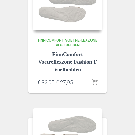
FINN COMFORT VOETREFLEXZONE
VOETBEDDEN
FinnComfort
Voetreflexzone Fashion F
Voetbedden
Oorspronkelijke
Huidige
€
32,95
€
27,95
prijs
prijs
was:
is:
€ 32,95.
€ 27,95.