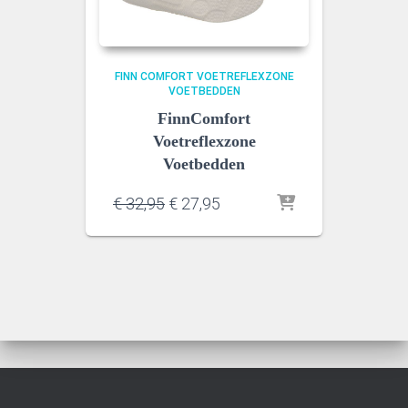
FINN COMFORT VOETREFLEXZONE
VOETBEDDEN
FinnComfort
Voetreflexzone
Voetbedden
Oorspronkelijke
Huidige
€
32,95
€
27,95
prijs
prijs
was:
is:
€ 32,95.
€ 27,95.