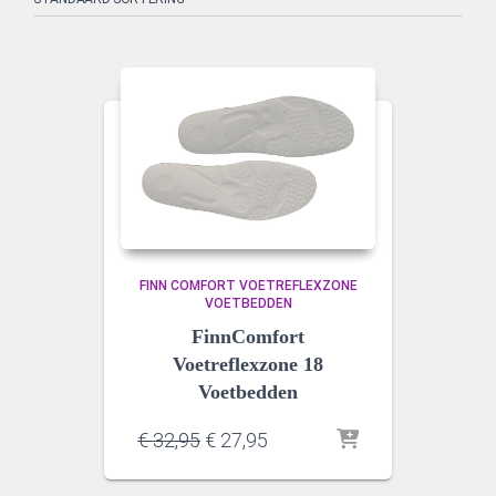
FINN COMFORT VOETREFLEXZONE
VOETBEDDEN
FinnComfort
Voetreflexzone 18
Voetbedden
Oorspronkelijke
Huidige
€
32,95
€
27,95
prijs
prijs
was:
is: