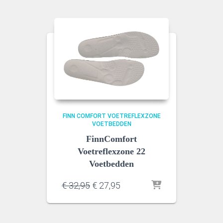
€ 32,95.
€ 27,95.
FINN COMFORT VOETREFLEXZONE
VOETBEDDEN
FinnComfort
Voetreflexzone 22
Voetbedden
Oorspronkelijke
Huidige
€
32,95
€
27,95
prijs
prijs
was:
is:
€ 32,95.
€ 27,95.