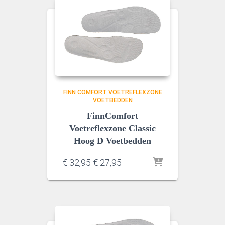
FINN COMFORT VOETREFLEXZONE
VOETBEDDEN
FinnComfort
Voetreflexzone Classic
Hoog D Voetbedden
Oorspronkelijke
Huidige
€
32,95
€
27,95
prijs
prijs
was:
is:
€ 32,95.
€ 27,95.