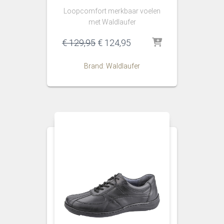
Loopcomfort merkbaar voelen
met Waldlaufer
Oorspronkelijke
Huidige
€
129,95
€
124,95
prijs
prijs
was:
is:
Brand: Waldlaufer
€ 129,95.
€ 124,95.