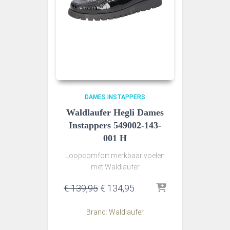
DAMES INSTAPPERS
Waldlaufer Hegli Dames
Instappers 549002-143-
001 H
Loopcomfort merkbaar voelen
met Waldlaufer
Oorspronkelijke
Huidige
€
139,95
€
134,95
prijs
prijs
was:
is:
Brand: Waldlaufer
€ 139,95.
€ 134,95.