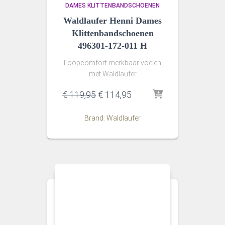
DAMES KLITTENBANDSCHOENEN
Waldlaufer Henni Dames
Klittenbandschoenen
496301-172-011 H
Loopcomfort merkbaar voelen
met Waldlaufer
Oorspronkelijke
Huidige
€
119,95
€
114,95
prijs
prijs
was:
is:
Brand: Waldlaufer
€ 119,95.
€ 114,95.