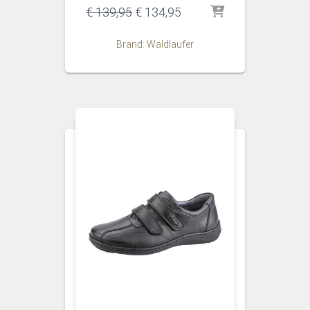
Oorspronkelijke
Huidige
€
139,95
€
134,95
prijs
prijs
was:
is:
Brand: Waldlaufer
€ 139,95.
€ 134,95.