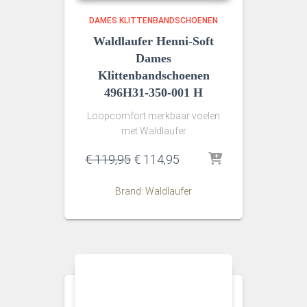
DAMES KLITTENBANDSCHOENEN
Waldlaufer Henni-Soft
Dames
Klittenbandschoenen
496H31-350-001 H
Loopcomfort merkbaar voelen
met Waldlaufer
Oorspronkelijke
Huidige
€
119,95
€
114,95
prijs
prijs
was:
is:
Brand: Waldlaufer
€ 119,95.
€ 114,95.