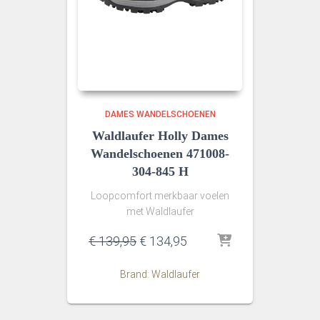
DAMES WANDELSCHOENEN
Waldlaufer Holly Dames
Wandelschoenen 471008-
304-845 H
Loopcomfort merkbaar voelen
met Waldlaufer
Oorspronkelijke
Huidige
€
139,95
€
134,95
prijs
prijs
was:
is:
Brand: Waldlaufer
€ 139,95.
€ 134,95.