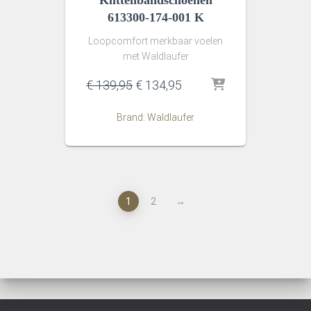
Klittenbandschoenen
613300-174-001 K
Loopcomfort merkbaar voelen
met Waldlaufer
Oorspronkelijke
Huidige
€
139,95
€
134,95
prijs
prijs
was:
is:
Brand: Waldlaufer
€ 139,95.
€ 134,95.
1
2
→