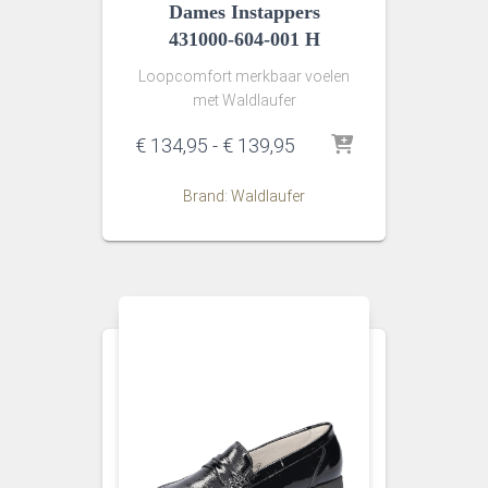
Dames Instappers
431000-604-001 H
Loopcomfort merkbaar voelen
met Waldlaufer
Prijsklasse:
€
134,95
-
€
139,95
€ 134,95
tot
Brand: Waldlaufer
€ 139,95