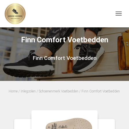
TOGGL
Finn Comfort Voetbedden
Finn Comfort Voetbedden
Home
/
Inlegzolen
/
Schoenenmerk Voetbedden
/ Finn Comfort Voetbedden