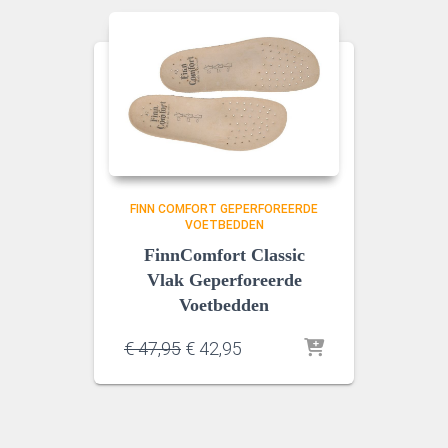
FINN COMFORT GEPERFOREERDE
VOETBEDDEN
FinnComfort Classic
Vlak Geperforeerde
Voetbedden
Oorspronkelijke
Huidige
€
47,95
€
42,95
prijs
prijs
was:
is:
€ 47,95.
€ 42,95.