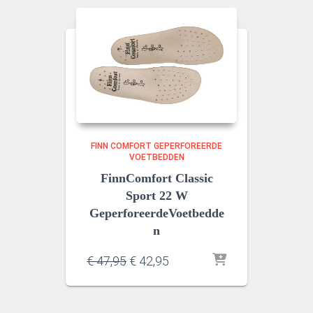
FINN COMFORT GEPERFOREERDE
VOETBEDDEN
FinnComfort Classic
Sport 22 W
GeperforeerdeVoetbedde
n
Oorspronkelijke
Huidige
€
47,95
€
42,95
prijs
prijs
was:
is:
€ 47,95.
€ 42,95.