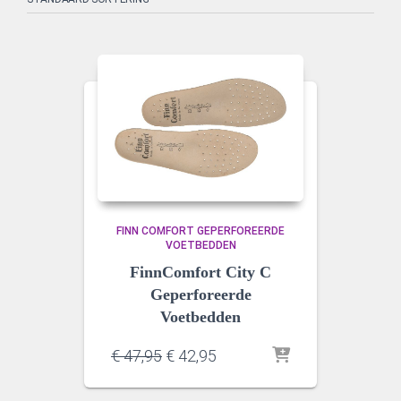
FINN COMFORT GEPERFOREERDE
VOETBEDDEN
FinnComfort City C
Geperforeerde
Voetbedden
Oorspronkelijke
Huidige
€
47,95
€
42,95
prijs
prijs
was:
is: