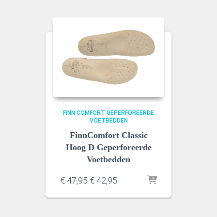
€ 47,95.
€ 42,95.
FINN COMFORT GEPERFOREERDE
VOETBEDDEN
FinnComfort Classic
Hoog D Geperforeerde
Voetbedden
Oorspronkelijke
Huidige
€
47,95
€
42,95
prijs
prijs
was:
is:
€ 47,95.
€ 42,95.