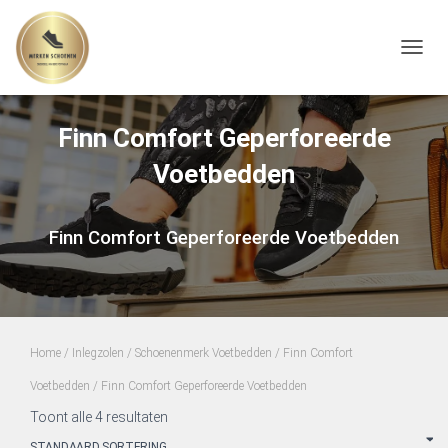
TOGGL
Finn Comfort Geperforeerde
Voetbedden
Finn Comfort Geperforeerde Voetbedden
Home
/
Inlegzolen
/
Schoenenmerk Voetbedden
/
Finn Comfort
Voetbedden
/ Finn Comfort Geperforeerde Voetbedden
Toont alle 4 resultaten