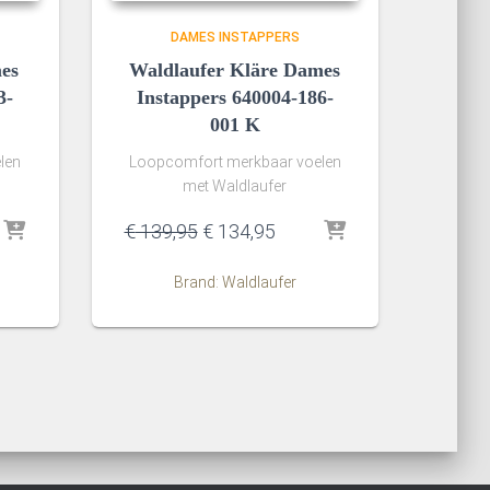
DAMES INSTAPPERS
es
Waldlaufer Kläre Dames
3-
Instappers 640004-186-
001 K
len
Loopcomfort merkbaar voelen
met Waldlaufer
ke
ge
Oorspronkelijke
Huidige
€
139,95
€
134,95
prijs
prijs
was:
is:
Brand: Waldlaufer
,95.
€ 139,95.
€ 134,95.