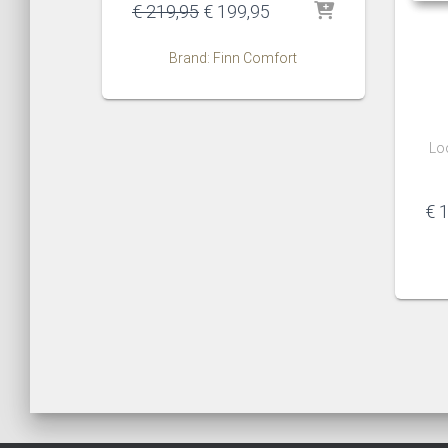
Oorspronkelijke
Huidige
€
219,95
€
199,95
prijs
prijs
was:
is:
Brand: Finn Comfort
€ 219,95.
€ 199,95.
Lo
€
1