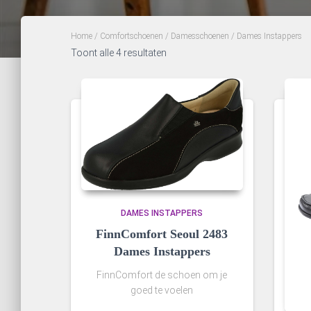
Home
/
Comfortschoenen
/
Damesschoenen
/ Dames Instappers
Toont alle 4 resultaten
DAMES INSTAPPERS
FinnComfort Seoul 2483
Dames Instappers
FinnComfort de schoen om je
goed te voelen