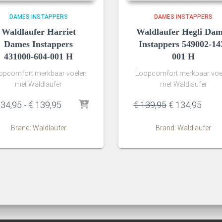
DAMES INSTAPPERS
DAMES INSTAPPERS
Waldlaufer Harriet
Waldlaufer Hegli Dam
Dames Instappers
Instappers 549002-14
431000-604-001 H
001 H
opcomfort merkbaar voelen
Loopcomfort merkbaar voe
met Waldlaufer
met Waldlaufer
Prijsklasse:
Oorspronkelij
Huidi
34,95
-
€
139,95
€
139,95
€
134,95
€ 134,95
prijs
prijs
tot
was:
is:
Brand: Waldlaufer
Brand: Waldlaufer
€ 139,95
€ 139,95.
€ 134