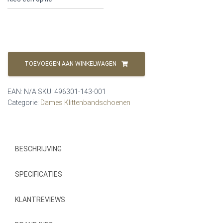
Waldlaufer
Henni
TOEVOEGEN AAN WINKELWAGEN
Dames
Klittenbandschoenen
496301-
EAN:
N/A
SKU:
496301-143-001
143-
Categorie:
Dames Klittenbandschoenen
001
H
aantal
BESCHRIJVING
SPECIFICATIES
KLANTREVIEWS