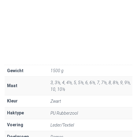
Gewicht
1500 g
3, 3½, 4, 4½, 5, 5½, 6, 6½, 7, 7½, 8, 8½, 9, 9½,
Maat
10, 10½
Kleur
Zwart
Haktype
PU Rubberzool
Voering
Leder/Textiel
Doelgroep
Dames