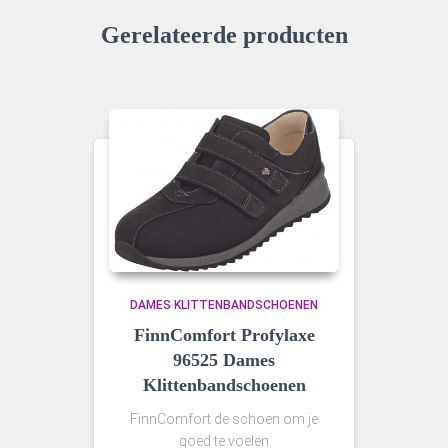
Gerelateerde producten
DAMES KLITTENBANDSCHOENEN
FinnComfort Profylaxe
96525 Dames
Klittenbandschoenen
FinnComfort de schoen om je
goed te voelen