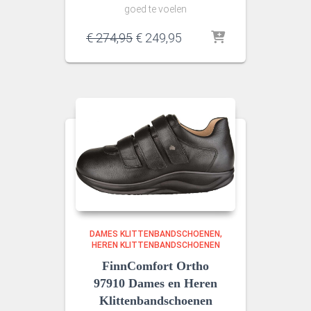
goed te voelen
Oorspronkelijke
Huidige
€
274,95
€
249,95
prijs
prijs
was:
is:
€ 274,95.
€ 249,95.
DAMES KLITTENBANDSCHOENEN
HEREN KLITTENBANDSCHOENEN
FinnComfort Ortho
97910 Dames en Heren
Klittenbandschoenen