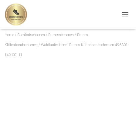
TOGGL
Home
/
Comfortschoenen
/
Damesschoenen
/
Dames
Klittenbandschoenen
/ Waldlaufer Henni Dames Klittenbandschoenen 496301-
143-001 H