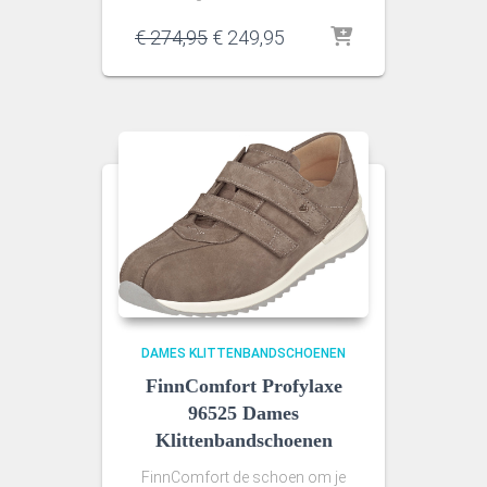
Oorspronkelijke
Huidige
€
274,95
€
249,95
prijs
prijs
was:
is:
€ 274,95.
€ 249,95.
DAMES KLITTENBANDSCHOENEN
FinnComfort Profylaxe
96525 Dames
Klittenbandschoenen
FinnComfort de schoen om je