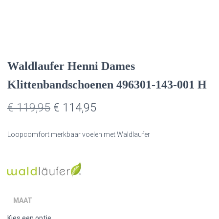
Waldlaufer Henni Dames
Klittenbandschoenen 496301-143-001 H
Oorspronkelijke
Huidige
€
119,95
€
114,95
prijs
prijs
Loopcomfort merkbaar voelen met Waldlaufer
was:
is:
€ 119,95.
€ 114,95.
MAAT